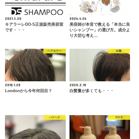
2021.3.20
2026.4.26
キアラーレDO-S正規販売美容室
美容師が本音で教える「本当に良
です・・・
いシャンプー」の選び方。成分よ
り大切な考え…
ヘアカラー
白髪
2018.1.28
2020.2.10
Londonから今年何回目？
白髪量が多くても・・・
ハナヘナ
DO-S