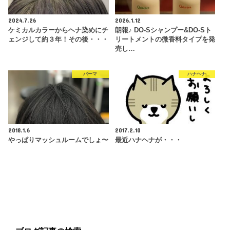
2024.7.26
2026.1.12
ケミカルカラーからヘナ染めにチ
朗報♪ DO-Sシャンプー&DO-Sト
ェンジして約３年！その後・・・
リートメントの微香料タイプを発
売し…
パーマ
ハナヘナ
2018.1.6
2017.2.10
やっぱりマッシュルームでしょ〜
最近ハナヘナが・・・