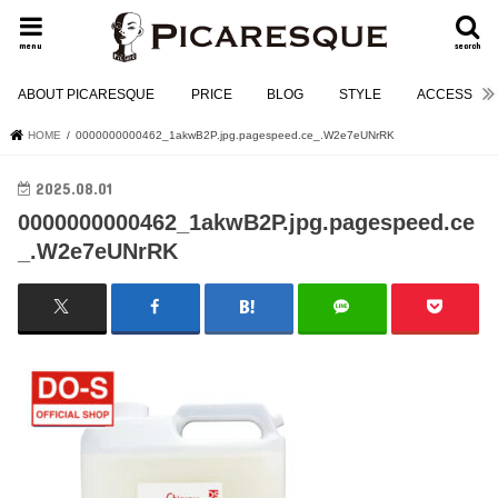
menu
search
ABOUT PICARESQUE
PRICE
BLOG
STYLE
ACCESS
HOME
0000000000462_1akwB2P.jpg.pagespeed.ce_.W2e7eUNrRK
2025.08.01
0000000000462_1akwB2P.jpg.pagespeed.ce
_.W2e7eUNrRK