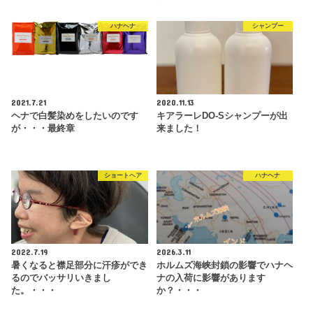
ハナヘナ
シャンプー
2021.7.21
2020.11.13
ヘナで白髪染めをしたいのです
キアラーレDO-Sシャンプーが出
が・・・最終章
来ました！
ショートヘア
ハナヘナ
2022.7.19
2026.3.11
暑くなると襟足部分に汗疹ができ
ホルムズ海峡封鎖の影響でハナヘ
るのでバッサリいきまし
ナの入荷に影響があります
た。・・・
か？・・・