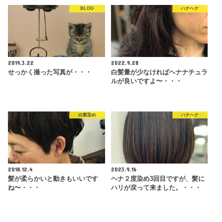
BLOG
ハナヘナ
2019.3.22
2022.9.28
せっかく撮った写真が・・・
白髪量が少なければヘナナチュラ
ルが良いですよ〜・・・
白髪染め
ハナヘナ
2018.12.4
2023.9.16
髪が柔らかいと動きもいいです
ヘナ２度染め3回目ですが、髪に
ね〜・・・
ハリが戻って来ました。・・・