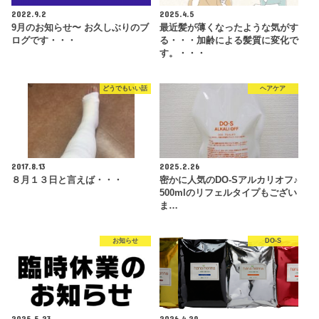
2022.9.2
2025.4.5
9月のお知らせ〜 お久しぶりのブ
最近髪が薄くなったような気がす
ログです・・・
る・・・加齢による髪質に変化で
す。・・・
どうでもいい話
ヘアケア
2017.8.13
2025.2.26
８月１３日と言えば・・・
密かに人気のDO-Sアルカリオフ♪
500mlのリフェルタイプもござい
ま…
お知らせ
DO-S
2025.5.23
2026.4.29