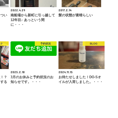
2022.4.29
2017.2.14
につい
南船場から新町に引っ越して
髪の状態が素晴らしい
12年目♪ あっという間
に・・・
ヘナ
予約状況
BLOG
2025.2.18
2024.11.15
故！？
3月のお休みと予約状況のお
お待たせしました！DO-Sオ
ちする
知らせです。・・・
イルが入荷しました。・・・