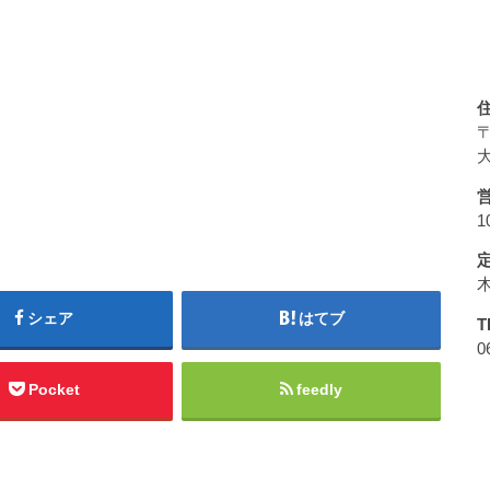
〒
大
1
シェア
はてブ
T
0
Pocket
feedly