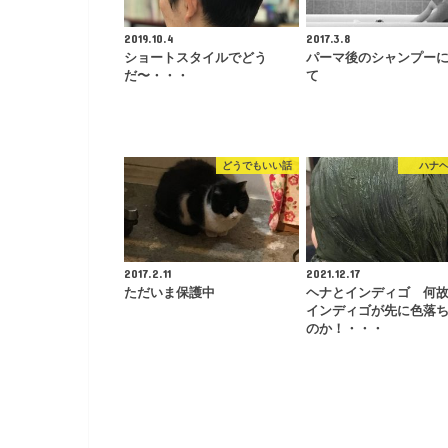
2019.10.4
2017.3.8
ショートスタイルでどう
パーマ後のシャンプー
だ〜・・・
て
どうでもいい話
ハナ
2017.2.11
2021.12.17
ただいま保護中
ヘナとインディゴ 何
インディゴが先に色落
のか！・・・