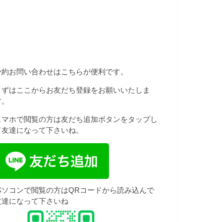
予約お問い合わせはこちらが便利です。
まずはここからお友だち登録をお願いいたしま
す。
スマホで閲覧の方は友だち追加ボタンをタップし
て友達になって下さいね。
パソコンで閲覧の方はQRコードから読み込んで
友達になって下さいね