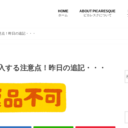
HOME
ABOUT PICARESQUE
ホーム
ピカレスクについて
意点！昨日の追記・・・
購入する注意点！昨日の追記・・・