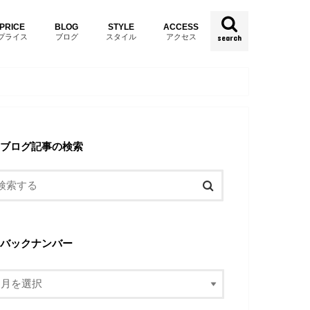
PRICE
BLOG
STYLE
ACCESS
プライス
ブログ
スタイル
アクセス
search
ブログ記事の検索
バックナンバー