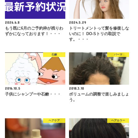
2026.6.8
2024.5.29
もう既に6月のご予約枠が残りわ
トリートメントって髪を修復しな
ずかになっております！・・・
いのに！ DO-Sトリの取説で
す。・・・
石鹸
パーマ
2016.10.5
2018.3.10
子供にシャンプーや石鹸・・・
ボリュームの調整で楽しみましょ
う。
ヘアケア
ヘアカラー