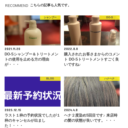
こちらの記事も人気です。
RECOMMEND
シャンプー
DO-S
2021.11.20
2022.8.8
DO-Sシャンプー＆トリートメン
購入されたお客さまからのコメン
トの使用を止める方の理由
ト DO-Sトリートメントすごく良
が・・・
いですね♪
BLOG
ハナヘナ
2025.12.15
2024.4.8
ラスト１枠の予約状況でしたが１
ヘナ２度染め5回目です♪ 来店時
枠のキャンセルが出まし
の髪の状態が良いです。・・・
た！・・・