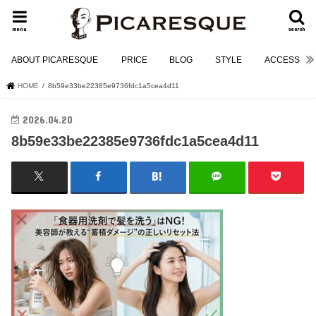
menu
search
ABOUT PICARESQUE
PRICE
BLOG
STYLE
ACCESS
HOME
8b59e33be22385e9736fdc1a5cea4d11
2026.04.20
8b59e33be22385e9736fdc1a5cea4d11