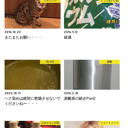
シャンプー
どうでもいい話
2016.10.22
2016.9.13
またまたお願い・・・
経過
BLOG
炭酸
2022.10.17
2016.5.18
ヘナ染めは絶対に乾燥させないで
炭酸泉の続きPart2
くださいね〜・・・
スタイリング剤
トリートメント