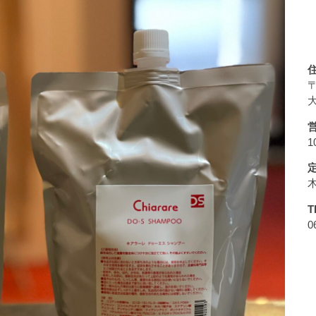
〒
大
1
T
0