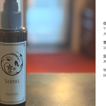
〒
大
1
T
0