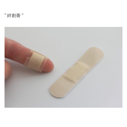
” 絆創膏 ”