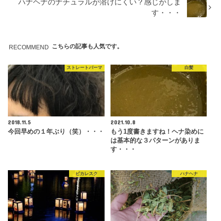
ハナヘナのナチュラルが溶けにくい？感じがしま
す・・・
こちらの記事も人気です。
RECOMMEND
ストレートパーマ
白髪
2018.11.5
2021.10.8
今回早めの１年ぶり（笑）・・・
もう1度書きますね！ヘナ染めに
は基本的な３パターンがありま
す・・・
ピカレスク
ハナヘナ