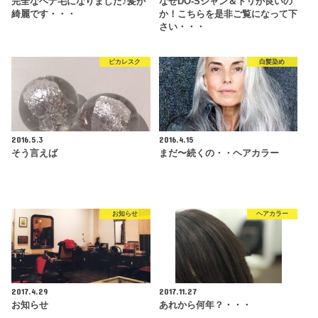
完全なヘナ毛になりました♪髪が
なぜDO-Sシャン＆トリが良いの
綺麗です・・・
か！こちらを是非ご覧になって下
さい・・・
ピカレスク
白髪染め
2016.5.3
2016.4.15
そう言えば
まだ〜続くの・・ヘアカラー
お知らせ
ヘアカラー
2017.4.29
2017.11.27
お知らせ
あれから何年？・・・