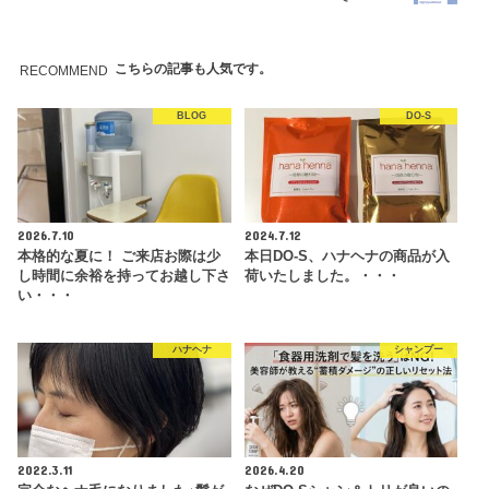
こちらの記事も人気です。
RECOMMEND
BLOG
DO-S
2026.7.10
2024.7.12
本格的な夏に！ ご来店お際は少
本日DO-S、ハナヘナの商品が入
し時間に余裕を持ってお越し下さ
荷いたしました。・・・
い・・・
ハナヘナ
シャンプー
2022.3.11
2026.4.20