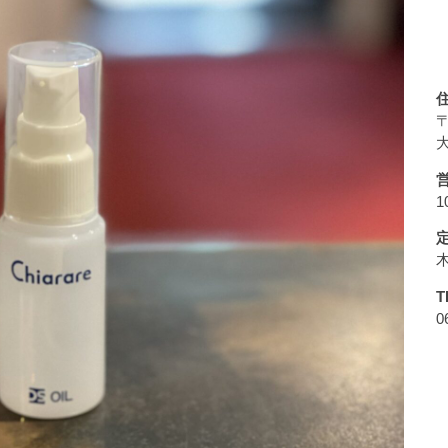
〒
大
1
T
0