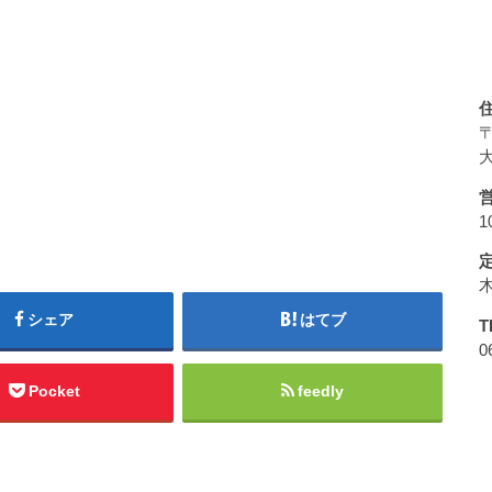
〒
大
1
シェア
はてブ
T
0
Pocket
feedly