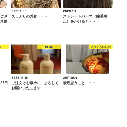
2021.3.22
2020.1.8
がござ
久しぶりの外食・・・
ストレートパーマ（縮毛矯
てお越
正）をかけると・・・
S
BLOG
どうでもいい話
2022.12.10
2017.10.4
23日
ご注文はお早めに♪ よろしく
最近思うこと・・・
・・・
お願いいたします・・・