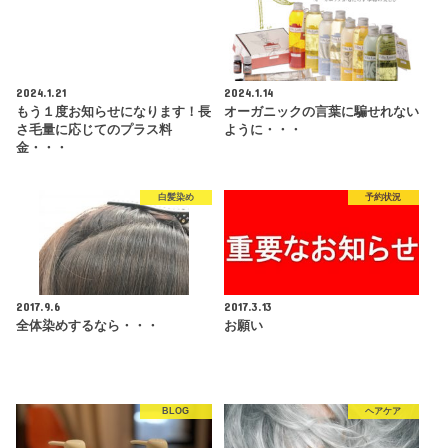
2024.1.21
2024.1.14
もう１度お知らせになります！長
オーガニックの言葉に騙せれない
さ毛量に応じてのプラス料
ように・・・
金・・・
白髪染め
予約状況
2017.9.6
2017.3.13
全体染めするなら・・・
お願い
BLOG
ヘアケア