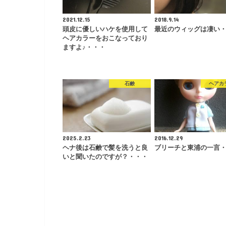
2021.12.15
2018.9.14
頭皮に優しいハケを使用して
最近のウィッグは凄い
ヘアカラーをおこなっており
ますよ♪・・・
石鹸
ヘアカ
2025.2.23
2016.12.29
ヘナ後は石鹸で髪を洗うと良
ブリーチと東浦の一言
いと聞いたのですが？・・・