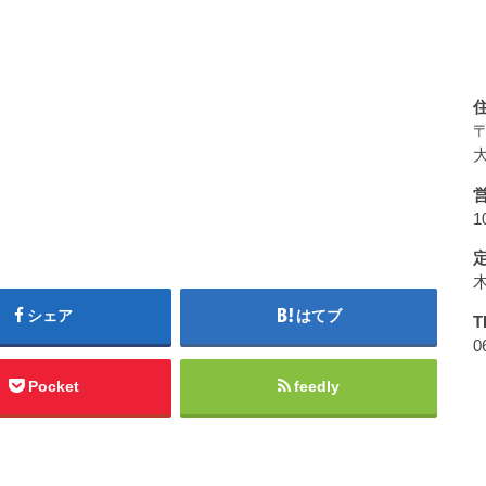
〒
大
1
シェア
はてブ
T
0
Pocket
feedly