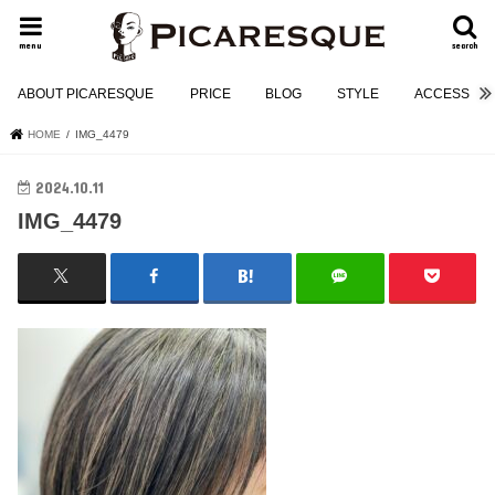
menu
search
ABOUT PICARESQUE
PRICE
BLOG
STYLE
ACCESS
HOME
IMG_4479
2024.10.11
IMG_4479