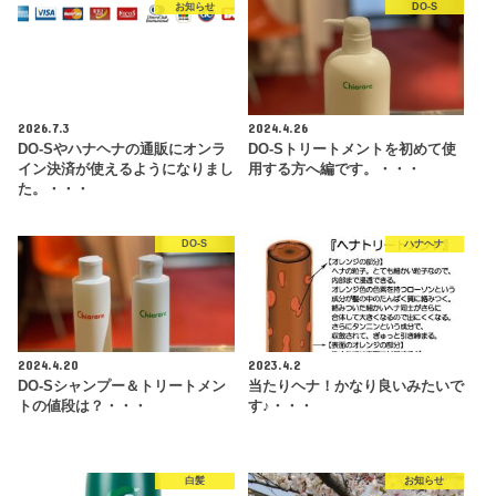
お知らせ
DO-S
2026.7.3
2024.4.26
DO-Sやハナヘナの通販にオンラ
DO-Sトリートメントを初めて使
イン決済が使えるようになりまし
用する方へ編です。・・・
た。・・・
DO-S
ハナヘナ
2024.4.20
2023.4.2
DO-Sシャンプー＆トリートメン
当たりヘナ！かなり良いみたいで
トの値段は？・・・
す♪・・・
白髪
お知らせ