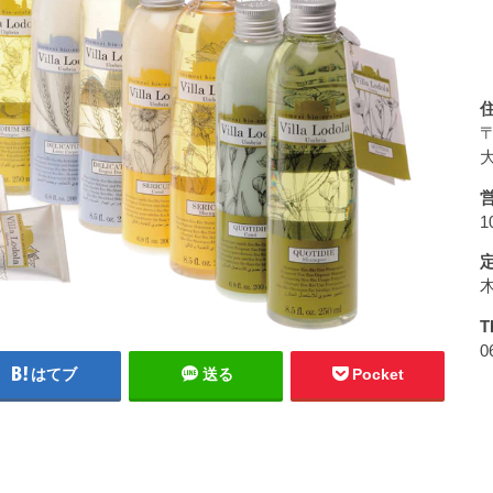
〒
大
1
T
0
はてブ
送る
Pocket