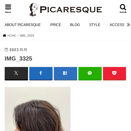
menu
search
ABOUT PICARESQUE
PRICE
BLOG
STYLE
ACCESS
HOME
IMG_3325
2023.11.11
IMG_3325