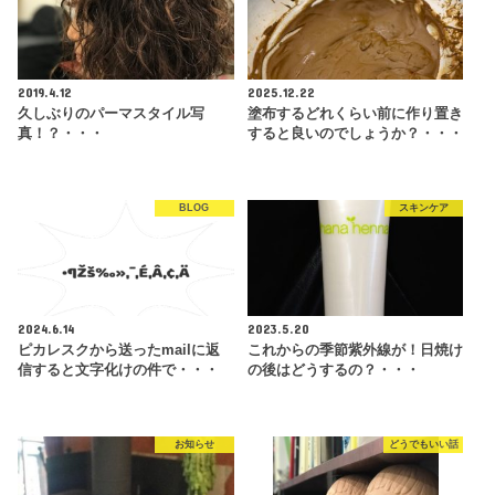
2019.4.12
2025.12.22
久しぶりのパーマスタイル写
塗布するどれくらい前に作り置き
真！？・・・
すると良いのでしょうか？・・・
BLOG
スキンケア
2024.6.14
2023.5.20
ピカレスクから送ったmailに返
これからの季節紫外線が！日焼け
信すると文字化けの件で・・・
の後はどうするの？・・・
お知らせ
どうでもいい話