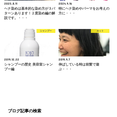
2025.8.11
2024.9.16
ヘナ染めは基本的な染め方が３パ
特にヘナ染めやパーマをお考えの
ターンあります！２度染め編の解
方に・・・
説です。・・・
シャンプー
カット
2019.12.22
2019.9.7
シャンプーの歴史 美容室シャン
伸ばしている時は前髪で遊
プー編
ぶ・・・
ブログ記事の検索