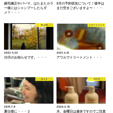
縮毛矯正やパーマ、はたまたカラ
8月の予約状況について！後半は
ー後にはシャンプーしたらダ
まだ空きございますよ〜・・・
メ？・・・
BLOG
トリートメント
2023.9.22
2021.4.12
10月のお知らせです。・・・
アワルでトリートメント・・・
カット
DO-S
2019.7.8
2026.2.18
夏仕様に・・・２
木、金曜日は連休ですのでご注意