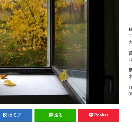
〒
大
1
T
0
はてブ
送る
Pocket