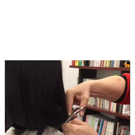
動
画
プ
レ
ー
ヤ
ー