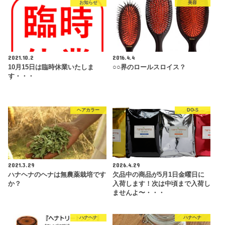
お知らせ
美容
2021.10.2
2016.4.4
10月15日は臨時休業いたしま
○○界のロールスロイス？
す・・・
ヘアカラー
DO-S
2021.3.29
2026.4.29
ハナヘナのヘナは無農薬栽培です
欠品中の商品が5月1日金曜日に
か？
入荷します！次は中頃まで入荷し
ませんよ〜・・・
ハナヘナ
ハナヘナ