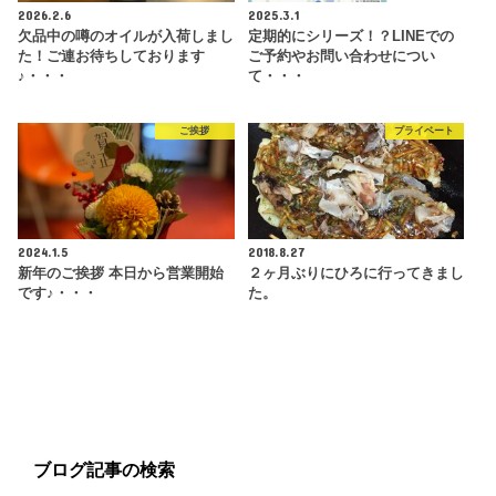
2026.2.6
2025.3.1
欠品中の噂のオイルが入荷しまし
定期的にシリーズ！？LINEでの
た！ご連お待ちしております
ご予約やお問い合わせについ
♪・・・
て・・・
ご挨拶
プライベート
2024.1.5
2018.8.27
新年のご挨拶 本日から営業開始
２ヶ月ぶりにひろに行ってきまし
です♪・・・
た。
ブログ記事の検索