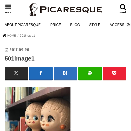
menu
search
ABOUT PICARESQUE
PRICE
BLOG
STYLE
ACCESS
HOME
501image1
2017.09.20
501image1