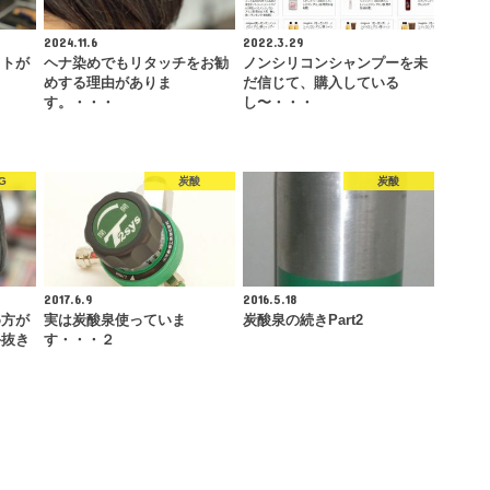
2024.11.6
2022.3.29
ットが
ヘナ染めでもリタッチをお勧
ノンシリコンシャンプーを未
めする理由がありま
だ信じて、購入している
す。・・・
し〜・・・
G
炭酸
炭酸
2017.6.9
2016.5.18
め方が
実は炭酸泉使っていま
炭酸泉の続きPart2
手抜き
す・・・２
・