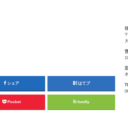
〒
大
1
シェア
はてブ
T
0
Pocket
feedly