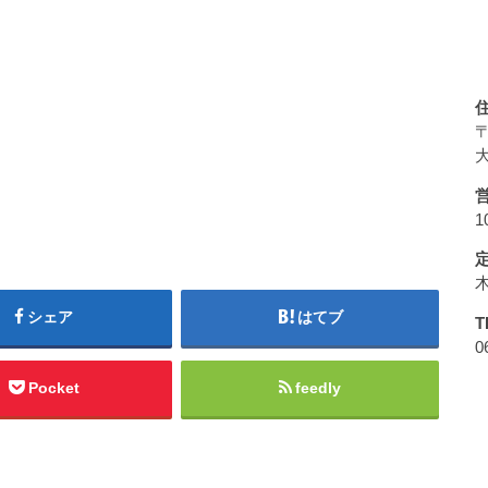
〒
大
1
シェア
はてブ
T
0
Pocket
feedly