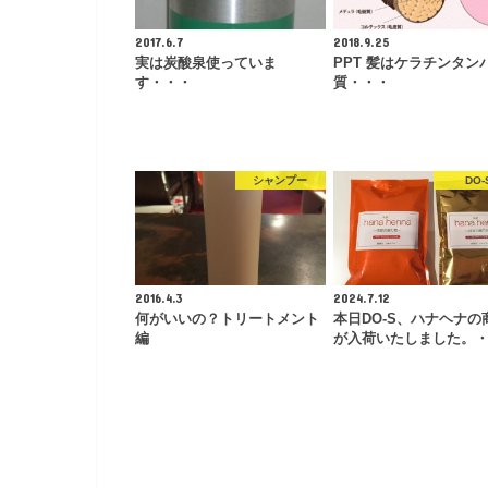
2017.6.7
2018.9.25
実は炭酸泉使っていま
PPT 髪はケラチンタン
す・・・
質・・・
シャンプー
DO-
2016.4.3
2024.7.12
何がいいの？トリートメント
本日DO-S、ハナヘナの
編
が入荷いたしました。