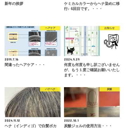
新年の挨拶
ケミカルカラーからヘナ染めに移
行♪ 6回目です。・・・
ヘアケア
お知らせ
2019.7.16
2024.9.29
間違ったヘアケア・・・
何度も何度も申し訳ございません
が、もう１度ご確認お願いいたし
ます。・・・
ハナヘナ
炭酸
2024.11.12
2022.10.1
ヘナ（インディゴ）で白髪ボカ
炭酸ジェルの使用方法・・・