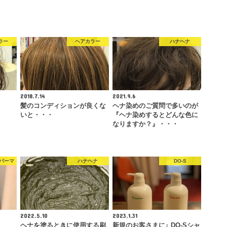
ラー
ヘアカラー
ハナヘナ
2018.7.14
2021.9.6
髪のコンディションが良くな
ヘナ染めのご質問で多いのが
いと・・・
『ヘナ染めするとどんな色に
なりますか？』・・・
パーマ
ハナヘナ
DO-S
2022.5.10
2023.1.31
ヘナを塗るときに使用する刷
新規のお客さまに♪ DO-Sシャ