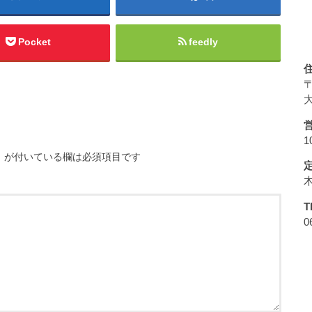
Pocket
feedly
〒
大
1
※
が付いている欄は必須項目です
T
0