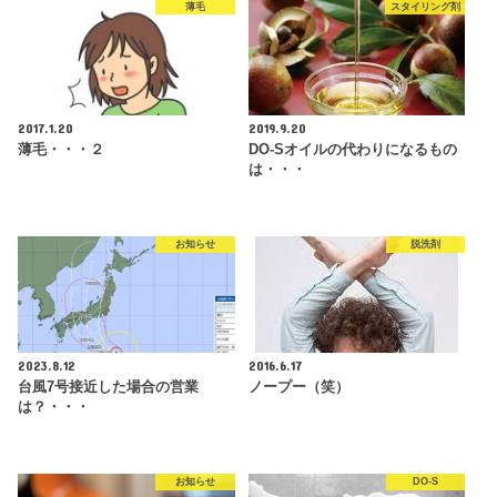
薄毛
スタイリング剤
2017.1.20
2019.9.20
薄毛・・・２
DO-Sオイルの代わりになるもの
は・・・
お知らせ
脱洗剤
2023.8.12
2016.6.17
台風7号接近した場合の営業
ノープー（笑）
は？・・・
お知らせ
DO-S