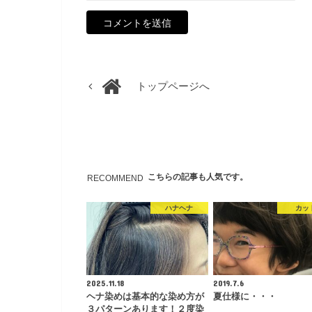
トップページへ
こちらの記事も人気です。
RECOMMEND
ハナヘナ
カッ
2025.11.18
2019.7.6
ヘナ染めは基本的な染め方が
夏仕様に・・・
３パターンあります！２度染