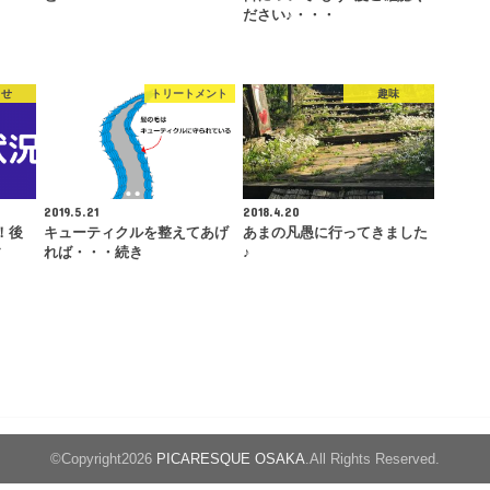
ださい♪・・・
らせ
トリートメント
趣味
2019.5.21
2018.4.20
！後
キューティクルを整えてあげ
あまの凡愚に行ってきました
す
れば・・・続き
♪
©Copyright2026
PICARESQUE OSAKA
.All Rights Reserved.