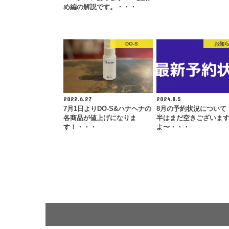
め編の解説です。・・・
DO-S
お知
2022.6.27
2024.8.5
7月1日よりDO-S&ハナヘナの
8月の予約状況について
各商品が値上げになりま
半はまだ空きございま
す！・・・
よ〜・・・