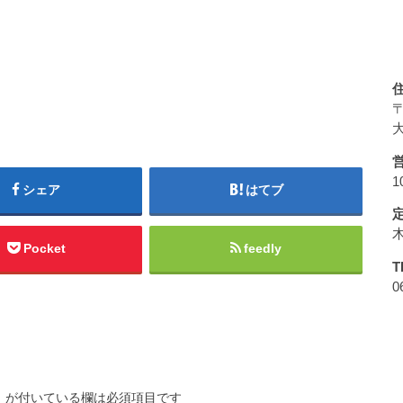
〒
大
1
シェア
はてブ
Pocket
feedly
T
0
※
が付いている欄は必須項目です