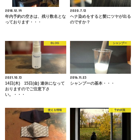
2018.12.19
2020.7.13
年内予約の空きは、残り数名とな
ヘナ染めをすると髪にツヤが出る
っております・・・
のですか？
BLOG
シャンプー
2021.10.13
2016.11.23
14日(木) 15日(金) 連休になって
シャンプーの基本・・・
おりますのでご注意下さ
い。・・・
使える情報
予約状況