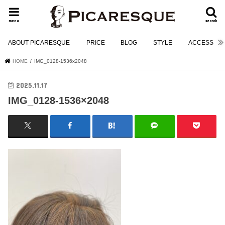
menu
search
ABOUT PICARESQUE
PRICE
BLOG
STYLE
ACCESS
HOME
IMG_0128-1536x2048
2025.11.17
IMG_0128-1536×2048