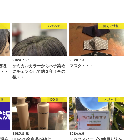
髪
ハナヘナ
使える情報
2024.7.26
2020.6.30
ぼほ
ケミカルカラーからヘナ染め
マスク・・・
・・・
にチェンジして約３年！その
後・・・
状況
DO-S
ハナヘナ
2023.2.12
2024.6.8
ま現在
DO-Sの全商品が値上
ミックスハーブの使用方法を