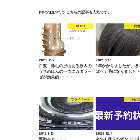
こちらの記事も人気です。
RECOMMEND
BLOG
白
2025.2.3
2021.9.17
白髪、薄毛の沢山ある原因の
1年かかりましたが、ほ
うちのほんの一つにカタラー
ぼヘナ毛になりました
ゼが効果的♪・・・
プライベート
予約
2018.7.13
2025.12.1
運動会と・・・
今年も残りわずか！い