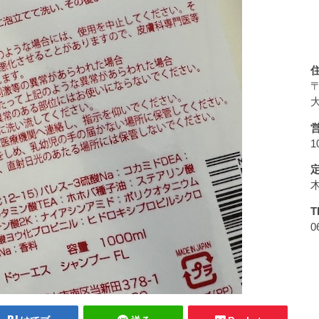
〒
大
1
T
0