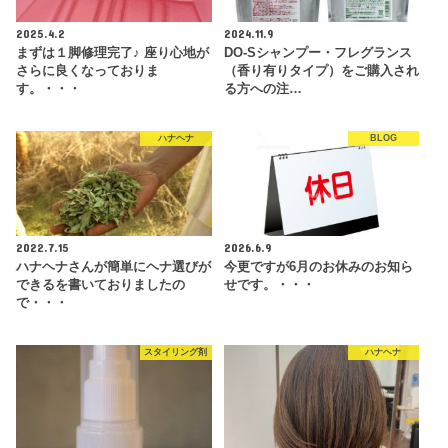
2025.4.2
2024.11.9
まずは１脚修理完了♪ 座り心地が
DO-Sシャンプー・フレグランス
さらに良くなっておりま
（香り有りタイプ）をご購入され
す。・・・
る方への注…
ハナヘナ
BLOG
2022.7.15
2026.6.9
ハナヘナさんが簡単にヘナ選びが
今更ですが6月のお休みのお知ら
できるを書いておりましたの
せです。・・・
で・・・
スタイリング剤
ハナヘナ