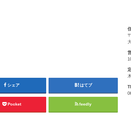
〒
大
1
シェア
はてブ
T
0
Pocket
feedly