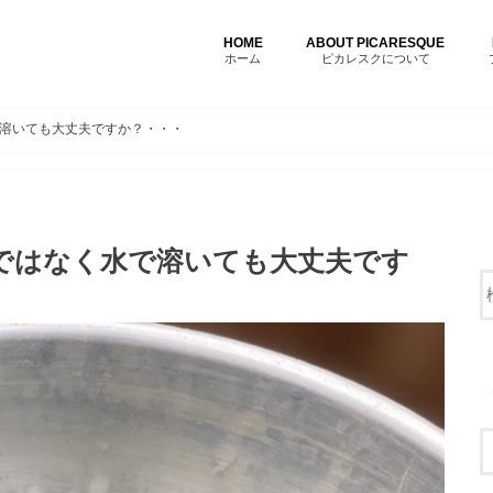
HOME
ABOUT PICARESQUE
ホーム
ピカレスクについて
溶いても大丈夫ですか？・・・
ではなく水で溶いても大丈夫です