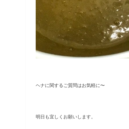
ヘナに関するご質問はお気軽に〜
明日も宜しくお願いします。