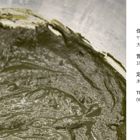
〒
大
1
T
0