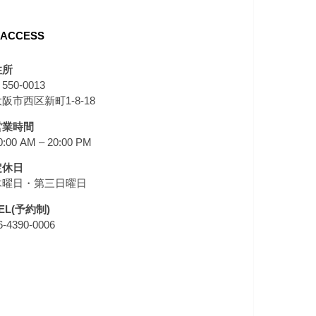
ACCESS
住所
550-0013
阪市西区新町1-8-18
営業時間
0:00 AM – 20:00 PM
定休日
木曜日・第三日曜日
EL(予約制)
6-4390-0006