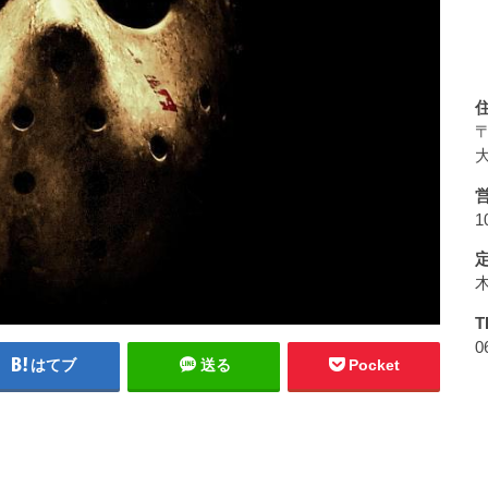
〒
大
1
T
0
はてブ
送る
Pocket