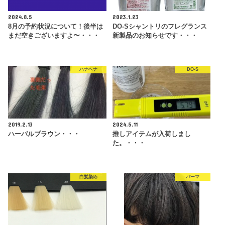
2024.8.5
2023.1.23
8月の予約状況について！後半は
DO-Sシャントリのフレグランス
まだ空きございますよ〜・・・
新製品のお知らせです・・・
ハナヘナ
DO-S
2019.2.13
2024.5.11
ハーバルブラウン・・・
推しアイテムが入荷しまし
た。・・・
白髪染め
パーマ