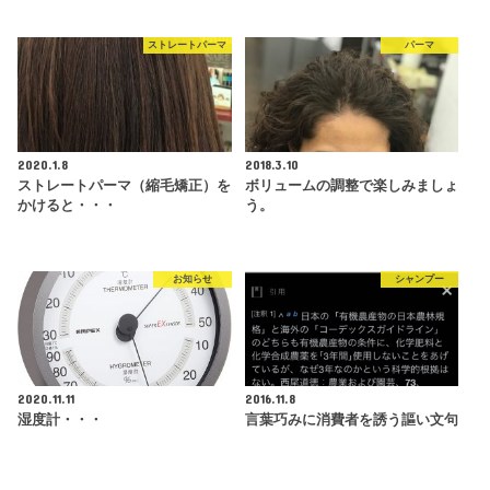
ストレートパーマ
パーマ
2020.1.8
2018.3.10
ストレートパーマ（縮毛矯正）を
ボリュームの調整で楽しみましょ
かけると・・・
う。
お知らせ
シャンプー
2020.11.11
2016.11.8
湿度計・・・
言葉巧みに消費者を誘う謳い文句