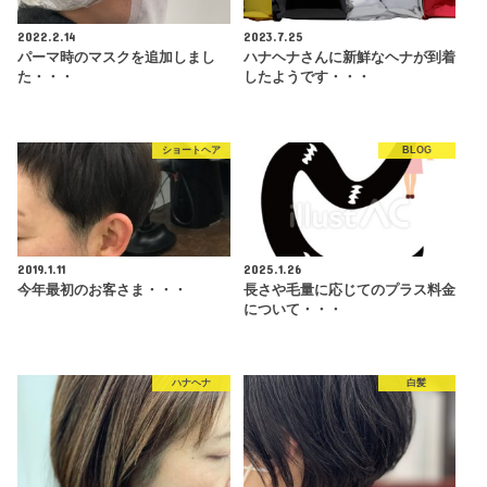
2022.2.14
2023.7.25
パーマ時のマスクを追加しまし
ハナヘナさんに新鮮なヘナが到着
た・・・
したようです・・・
ショートヘア
BLOG
2019.1.11
2025.1.26
今年最初のお客さま・・・
長さや毛量に応じてのプラス料金
について・・・
ハナヘナ
白髪