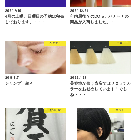
2024.4.10
2024.12.21
4月の土曜、日曜日の予約は完売
年内最後？のDO-S、ハナヘナの
しております。・・・
商品が入荷しました。・・・
ヘアケア
白髪
2016.3.7
2022.1.21
シャンプー続々
美容室が言う当店ではリタッチカ
ラーをお勧めしています！でも
ね・・・
お知らせ
カット