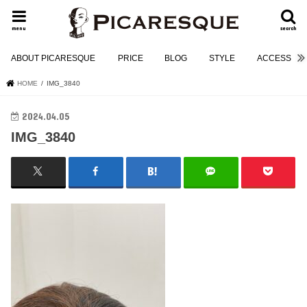
menu
search
ABOUT PICARESQUE
PRICE
BLOG
STYLE
ACCESS
HOME
IMG_3840
2024.04.05
IMG_3840