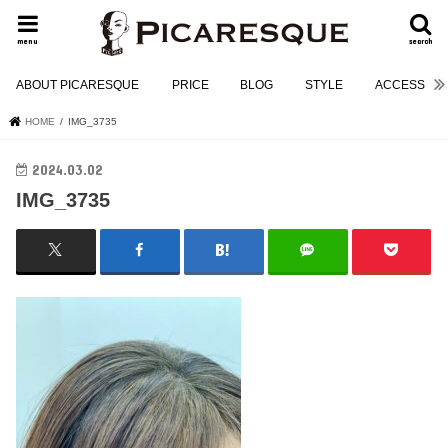
menu
search
ABOUT PICARESQUE
PRICE
BLOG
STYLE
ACCESS
HOME
IMG_3735
2024.03.02
IMG_3735