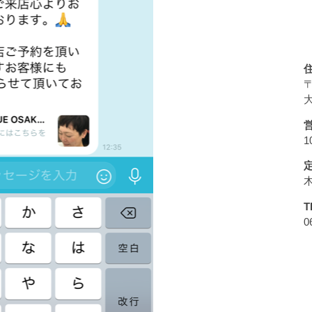
〒
大
1
T
0