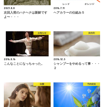
2021.8.8
2016.7.11
次回入荷のハナヘナは新鮮です
ヘアカラーの仕組み５
よ〜・・・
お知らせ
脱洗剤
2016.8.16
2016.12.5
こんなことになっちゃった。
シャンプーをやめるって事・・・
２
白髪
予約状況