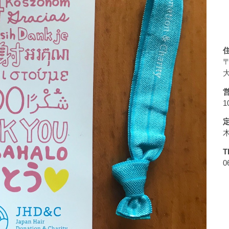
〒
大
1
T
0