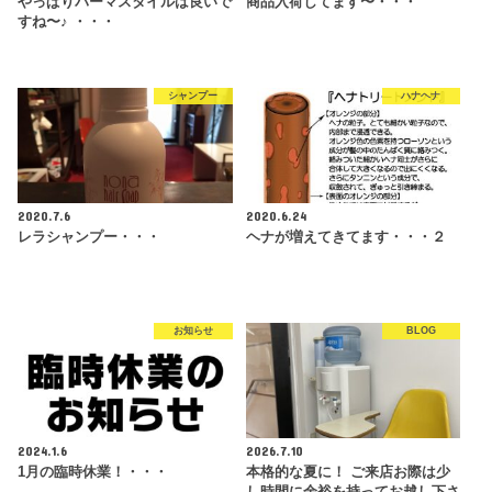
やっぱりパーマスタイルは良いで
商品入荷してます〜・・・
すね〜♪ ・・・
シャンプー
ハナヘナ
2020.7.6
2020.6.24
レラシャンプー・・・
ヘナが増えてきてます・・・２
お知らせ
BLOG
2024.1.6
2026.7.10
1月の臨時休業！・・・
本格的な夏に！ ご来店お際は少