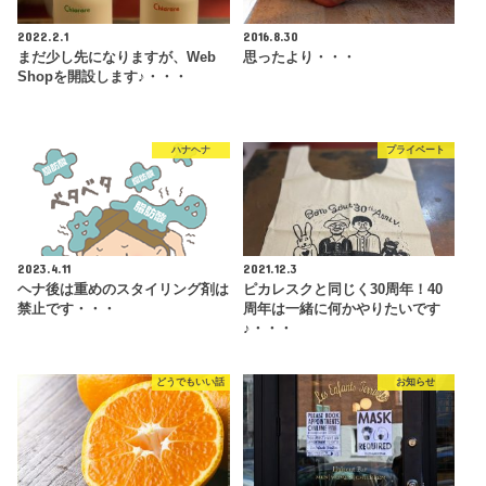
2022.2.1
2016.8.30
まだ少し先になりますが、Web
思ったより・・・
Shopを開設します♪・・・
ハナヘナ
プライベート
2023.4.11
2021.12.3
ヘナ後は重めのスタイリング剤は
ピカレスクと同じく30周年！40
禁止です・・・
周年は一緒に何かやりたいです
♪・・・
どうでもいい話
お知らせ